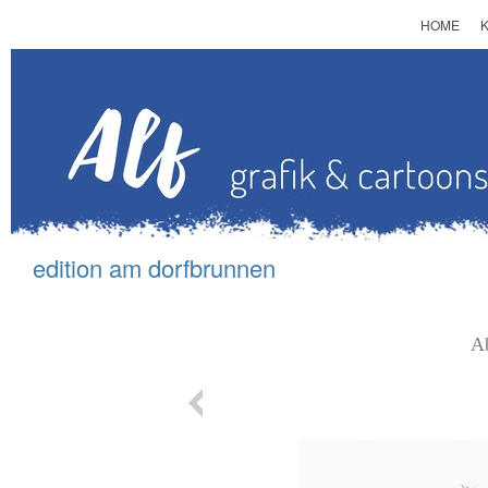
HOME
edition am d
orfbrunnen
A