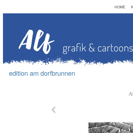
HOME
edition am d
orfbrunnen
A