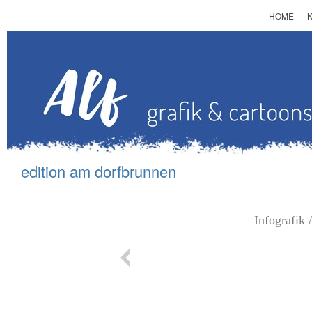
HOME
edition am d
orfbrunnen
I
nfografik